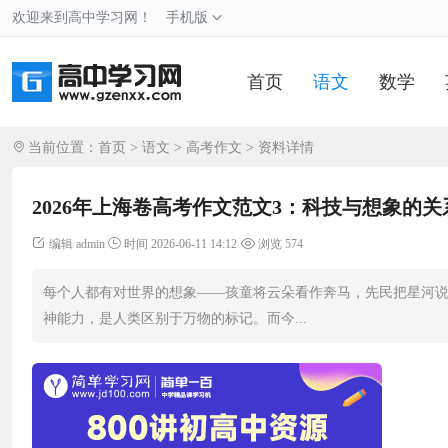
欢迎来到高中学习网！
手机版
首页
语文
数学
当前位置：
首页
>
语文
>
高考作文
> 资料详情
2026年上海卷高考作文范文3：科技与想象的关
编辑 admin
时间 2026-06-11 14:12
浏览 574
每个人都有对世界的想象——孩童将云朵看作奔马，先民把星河
神能力，是人类区别于万物的标记。而今...