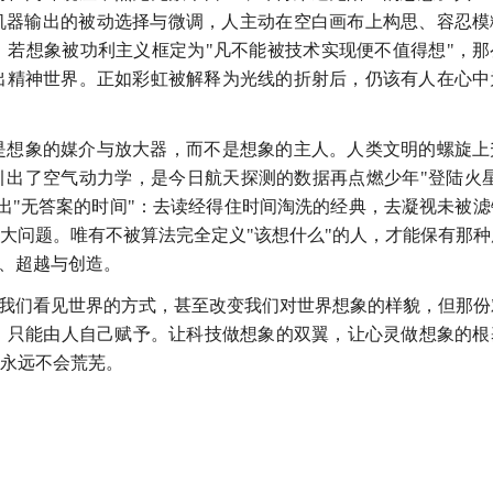
对机器输出的被动选择与微调，人主动在空白画布上构思、容忍模
若想象被功利主义框定为"凡不能被技术实现便不值得想"，那
出精神世界。正如彩虹被解释为光线的折射后，仍该有人在心中
是想象的媒介与放大器，而不是想象的主人。人类文明的螺旋上
引出了空气动力学，是今日航天探测的数据再点燃少年"登陆火星
留出"无答案的时间"：去读经得住时间淘洗的经典，去凝视未被滤
大问题。唯有不被算法完全定义"该想什么"的人，才能保有那种
组、超越与创造。
变我们看见世界的方式，甚至改变我们对世界想象的样貌，但那份
，只能由人自己赋予。让科技做想象的双翼，让心灵做想象的根
永远不会荒芜。