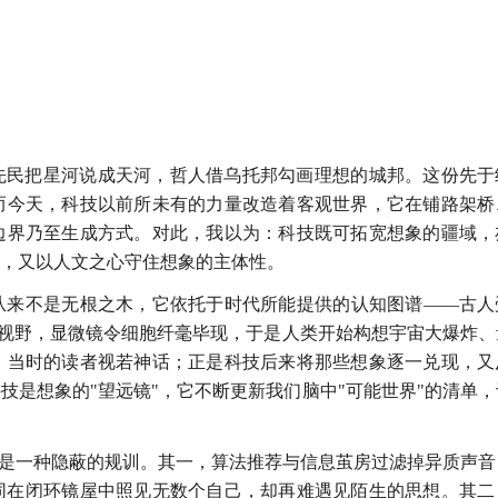
先民把星河说成天河，哲人借乌托邦勾画理想的城邦。这份先于
而今天，科技以前所未有的力量改造着客观世界，它在铺路架桥
边界乃至生成方式。对此，我以为：科技既可拓宽想象的疆域，
，又以人文之心守住想象的主体性。
从来不是无根之木，它依托于时代所能提供的认知图谱——古人
拉入视野，显微镜令细胞纤毫毕现，于是人类开始构想宇宙大爆炸、
，当时的读者视若神话；正是科技后来将那些想象逐一兑现，又
技是想象的"望远镜"，它不断更新我们脑中"可能世界"的清单，
能是一种隐蔽的规训。其一，算法推荐与信息茧房过滤掉异质声音
同在闭环镜屋中照见无数个自己，却再难遇见陌生的思想。其二