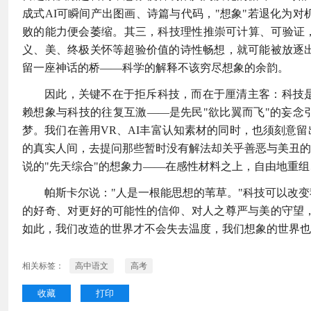
成式AI可瞬间产出图画、诗篇与代码，"想象"若退化为
败的能力便会萎缩。其三，科技理性推崇可计算、可验证，
义、美、终极关怀等超验价值的诗性畅想，就可能被放逐
留一座神话的桥——科学的解释不该穷尽想象的余韵。
因此，关键不在于拒斥科技，而在于厘清主客：科技
赖想象与科技的往复互激——是先民"欲比翼而飞"的妄念
梦。我们在善用VR、AI丰富认知素材的同时，也须刻意
的真实人间，去提问那些暂时没有解法却关乎善恶与美丑的
说的"先天综合"的想象力——在感性材料之上，自由地重
帕斯卡尔说："人是一根能思想的苇草。"科技可以改
的好奇、对更好的可能性的信仰、对人之尊严与美的守望
如此，我们改造的世界才不会失去温度，我们想象的世界也
相关标签：
高中语文
高考
收藏
打印