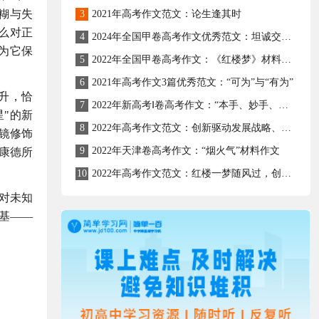
糊与失
3
2021年高考作文范文：论生逢其时
么对正
4
2024年全国甲卷高考作文优秀范文：坦诚交流—心灵与成长的桥梁
为它保
5
2022年全国甲卷高考作文：《红楼梦》材料作文
6
2021年高考作文3篇优秀范文：“可为”与“有为”
升，恰
7
2022年新高考Ⅰ卷高考作文：“本手、妙手、俗手”材料作文
"的新
8
2022年高考作文范文：创新驱动发展战略、人才强国战略
镜修饰
9
2022年天津卷高考作文：“烟火气”材料作文
康德所
10
2022年高考作文范文：红楼一梦随风过，创新创造壮河山
对未知
基——