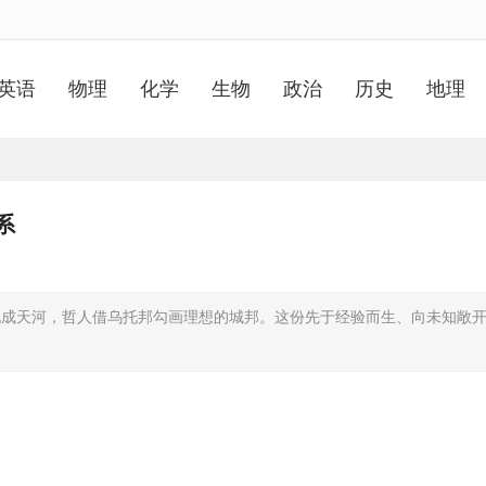
英语
物理
化学
生物
政治
历史
地理
系
说成天河，哲人借乌托邦勾画理想的城邦。这份先于经验而生、向未知敞