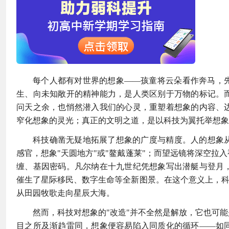
每个人都有对世界的想象——孩童将云朵看作奔马，
生、向未知敞开的精神能力，是人类区别于万物的标记。
问天之余，也悄然潜入我们的心灵，重塑着想象的内容、
窄化想象的灵光；真正的文明之道，是以科技为翼托举想象
科技确凿无疑地拓展了想象的广度与精度。人的想象
感官，想象"天圆地方"或"鳌戴蓬莱"；而望远镜将深空
缠、基因密码。凡尔纳在十九世纪凭想象写出潜艇与登月
催生了星际移民、数字生命等全新图景。在这个意义上，科
从田园牧歌走向星辰大海。
然而，科技对想象的"改造"并不全然是解放，它也可
目之所及渐趋雷同，想象便容易陷入同质化的循环——如