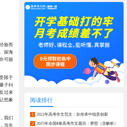
经验而
、探海
亦可能
受限于
量子纠
反过来
阅读排行
让想象
1
2022年高考作文范文：在传承中锐意创新
，我们
2
2025年全国Ⅱ卷高考作文题目：梦想（含解析）
，当生