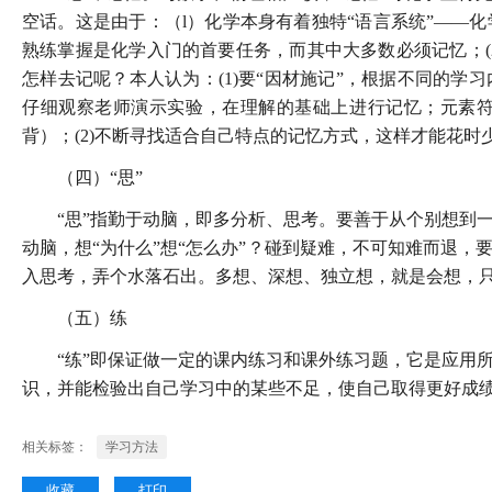
空话。这是由于：（l）化学本身有着独特“语言系统”——
熟练掌握是化学入门的首要任务，而其中大多数必须记忆；(
怎样去记呢？本人认为：(1)要“因材施记”，根据不同的
仔细观察老师演示实验，在理解的基础上进行记忆；元素
背）；(2)不断寻找适合自己特点的记忆方式，这样才能花时
（四）“思”
“思”指勤于动脑，即多分析、思考。要善于从个别想到
动脑，想“为什么”想“怎么办”？碰到疑难，不可知难而退
入思考，弄个水落石出。多想、深想、独立想，就是会想，
（五）练
“练”即保证做一定的课内练习和课外练习题，它是应用
识，并能检验出自己学习中的某些不足，使自己取得更好成
相关标签：
学习方法
收藏
打印