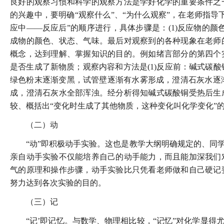
良好的观察习惯和科学的观察方法是学好化学的重要条件之
的兴趣中，要明确“观察什么”、“为什么观察”，在老师指
应中——反应后”的顺序进行，具体步骤是：(1)反应物的颜色、
成物的颜色、状态、气味。最后对观察到的各种现象在老师
概念，达到理解、掌握知识的目的。例如绪言部分的第四个
是否生成了新物质；观察内容和方法是(1)反应前：碱式碳酸
绿色粉末逐渐变黑，试管壁逐渐有水雾形成，澄清石灰水逐渐
成，澄清石灰水全部浑浊。经分析得知碱式碳酸铜受热后生
较、概括出“变化时生成了其他物质，这种变化叫化学变化”
（二）动
“动”即积极动手实验。这也是教学大纲明确规定的、同
亲自动手实验不仅能培养自己的动手能力，而且能加深我们
气的原理和操作步骤，动手实验比只凭看老师做和自己硬记
努力达到各次实验的目的。
（三）记
“记’即记忆。与数学、物理相比较，“记忆”对化学显得