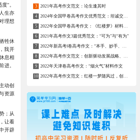
度"。
3
2021年高考作文范文：论生逢其时
人生亦
4
2024年全国甲卷高考作文优秀范文：坦诚交流—心灵与成长的桥梁
对理想
5
2022年全国甲卷高考作文：《红楼梦》材料作文
6
2021年高考作文3篇优秀范文：“可为”与“有为”
牺牲休
7
2022年新高考Ⅰ卷高考作文：“本手、妙手、俗手”材料作文
，我开
8
2022年高考作文范文：创新驱动发展战略、人才强国战略
休息相
前进。
9
2022年天津卷高考作文：“烟火气”材料作文
10
2022年高考作文范文：红楼一梦随风过，创新创造壮河山
主动创
与资源
势；从
，让看
中开辟