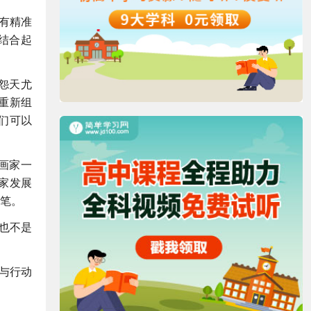
有精准
结合起
怨天尤
重新组
们可以
画家一
家发展
笔。
也不是
与行动