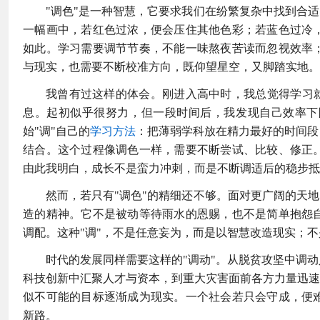
"调色"是一种智慧，它要求我们在纷繁复杂中找到合
一幅画中，若红色过浓，便会压住其他色彩；若蓝色过冷
如此。学习需要调节节奏，不能一味熬夜苦读而忽视效率
与现实，也需要不断校准方向，既仰望星空，又脚踏实地。
我曾有过这样的体会。刚进入高中时，我总觉得学习就
息。起初似乎很努力，但一段时间后，我发现自己效率下
始"调"自己的
学习方法
：把薄弱学科放在精力最好的时间段
结合。这个过程像调色一样，需要不断尝试、比较、修正
由此我明白，成长不是蛮力冲刺，而是不断调适后的稳步抵
然而，若只有"调色"的精细还不够。面对更广阔的天
造的精神。它不是被动等待雨水的恩赐，也不是简单抱怨
调配。这种"调"，不是任意妄为，而是以智慧改造现实；
时代的发展同样需要这样的"调动"。从脱贫攻坚中调
科技创新中汇聚人才与资本，到重大灾害面前各方力量迅速
似不可能的目标逐渐成为现实。一个社会若只会守成，便
新路。