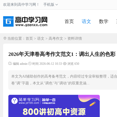
欢迎来到高中学习网！
手机版
首页
语文
数学
当前位置：
首页
>
语文
>
高考作文
> 资料详情
2026年天津卷高考作文范文1：调出人生的色
编辑 admin
时间 2026-06-12 10:33
浏览 650
本文为AI辅助创作的高考备考范文，内容经过专业审核整理，适合
卷"调"字题，本文从"调色"与"调动"的双重意涵...