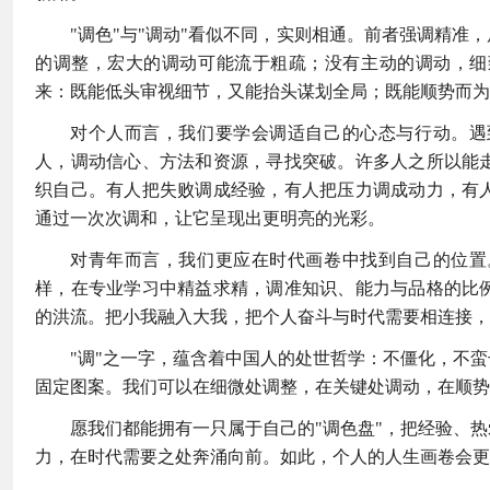
"调色"与"调动"看似不同，实则相通。前者强调精
的调整，宏大的调动可能流于粗疏；没有主动的调动，细
来：既能低头审视细节，又能抬头谋划全局；既能顺势而为
对个人而言，我们要学会调适自己的心态与行动。遇
人，调动信心、方法和资源，寻找突破。许多人之所以能
织自己。有人把失败调成经验，有人把压力调成动力，有
通过一次次调和，让它呈现出更明亮的光彩。
对青年而言，我们更应在时代画卷中找到自己的位置
样，在专业学习中精益求精，调准知识、能力与品格的比
的洪流。把小我融入大我，把个人奋斗与时代需要相连接，
"调"之一字，蕴含着中国人的处世哲学：不僵化，不
固定图案。我们可以在细微处调整，在关键处调动，在顺势
愿我们都能拥有一只属于自己的"调色盘"，把经验、
力，在时代需要之处奔涌向前。如此，个人的人生画卷会