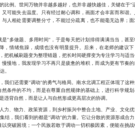
适的比例。世间万物并非越多越好，也并非越快越佳，关键在于"适
，又可能失去温度。只有经过耐心调和，画面才会丰富而和谐。
；与人相处需要调整分寸，不能过分疏离，也不能毫无边界；面
是"多做题、多用时间"，于是每天把计划排得满满当当，甚至
降，情绪焦躁，成绩也没有明显提升。后来，在老师的建议下
，把机械刷题变为整理错题，把长时间硬撑变为专注学习与适当
。慢慢地，我发现学习不再只是疲惫的堆积，而成为更有节奏的
达。
地，我们还需要"调动"的勇气与格局。南水北调工程正体现了这种
自然条件的不均，而是在尊重自然规律的基础上，进行科学规划
不是违背自然，而是让人与自然形成更高层次的协调。
动人力、物力、政策资源，到乡村振兴中整合土地、产业、文化优
集结，我们看到的都是"调动"的力量。它让分散的资源形成合力
难以突破困境；一个民族若敢于调动一切积极因素，便能在挑战