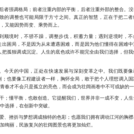
准，后者强调格局；前者注重内部的平衡，后者注重外部的整合。没
致的调整也可能局限于方寸之间。真正的智慧，正在于把二者
，又能因势而变、乘势而上。
到顺境时，不骄不躁，调整步伐，积蓄力量；遇到逆境时，不
走出困局，不是因为从未遭遇困难，而是因为他们懂得在困难中
人把孤独调成沉淀。人生的底色或许不能完全由我们选择，但我
。今天的中国，正处在快速发展与深刻变革之中。我们既要像
例；也要像工程建设者一样，胸怀全局，敢于把个人理想调入国
青春才不会只是孤立的亮色，而会成为壮阔画卷中不可或缺的一
蛮干；懂平衡，也敢创造。它提醒我们，世界并非一成不变，人生
中选择，在创新中突破。
热爱、挫折与梦想调成独特的色彩；也愿我们拥有调动江河的胸襟
更加绚丽，民族复兴的壮阔图景也将更加灿烂。