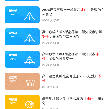
2026届高三数学一轮复习
课件
：导数的几
何意义
04-30 浏览546
高中数学人教A版必修第一册知识点讲解
课件
：幂函数与二次函数
04-26 浏览638
高中数学人教A版必修第一册知识点
课
件
：函数的性质综合
04-26 浏览586
高一语文统编版必修上册2.2《红烛》
课
件
04-08 浏览605
高中地理知识复习考点及练习
课件
：城镇
化