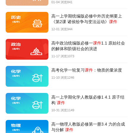
01-04 浏览841
高一上学期统编版必修中外历史纲要上
《第2课 诸侯纷争与变法运动》
课件
12-01 浏览944
高中政治统编版必修一
课件
1.1 原始社会
的解体和阶级社会的演进
11-17 浏览1073
高考化学一轮复习
课件
：物质的量浓度
11-10 浏览1246
高一上学期化学人教版必修1 4.1 原子结
构
课件
10-31 浏览1149
高一物理人教版必修第一册3.4 力的合成
与分解
课件